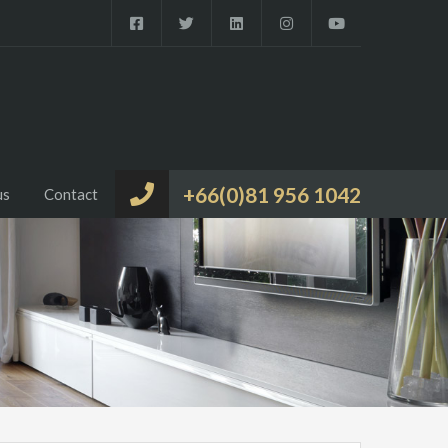
+66(0)81 956 1042
us
Contact